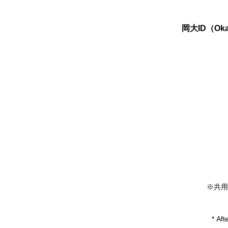
岡大ID（Oka
※共用
* Aft