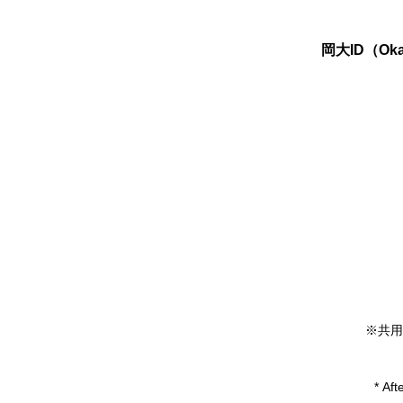
岡大ID（Oka
※共用
* Aft